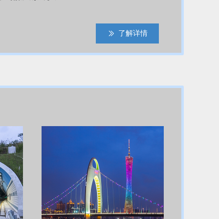
了解详情
ꅀ